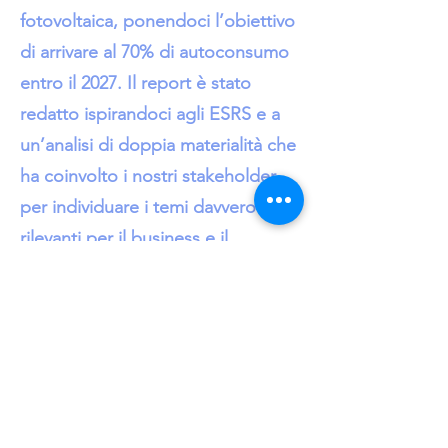
fotovoltaica, ponendoci l’obiettivo
di arrivare al 70% di autoconsumo
entro il 2027. Il report è stato
redatto ispirandoci agli ESRS e a
un’analisi di doppia materialità che
ha coinvolto i nostri stakeholder
per individuare i temi davvero
rilevanti per il business e il
territorio.
A supporto di questo percorso,
una valutazione esterna ha
attribuito ad Adamo Petroli un
Rating ESG pari a 69,6/100,
riconoscendo i progressi già