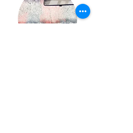
CAR WASH
Vieni a trovarci
La
ADAMO IGNAZIO E FIGLI S.R.L.
vi
aspetta sull'impianto ESSO sito nello
scorrimento veloce Marsala-Tp- Birgi con un
sistema di lavaggio self service economico
ed affidabile formato da un portale e due
piste self service.